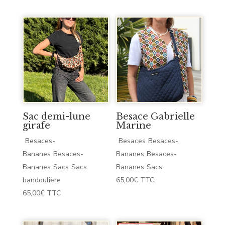
prix
prix
initial
actuel
initial
actuel
était :
est :
était :
est :
65,00€.
39,00€.
65,00€.
39,00€.
Sac demi-lune
Besace Gabrielle
girafe
Marine
Besaces-
Besaces
Besaces-
Bananes
Besaces-
Bananes
Besaces-
Bananes
Sacs
Sacs
Bananes
Sacs
bandoulière
65,00
€
TTC
65,00
€
TTC