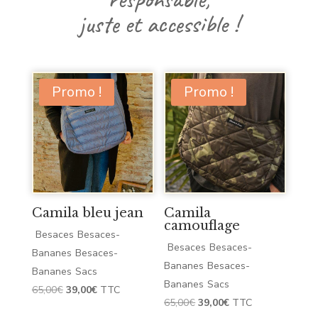
juste
et
accessible !
Promo !
Promo !
Camila bleu jean
Camila
camouflage
Besaces
Besaces-
Besaces
Besaces-
Bananes
Besaces-
Bananes
Besaces-
Bananes
Sacs
Bananes
Sacs
Le
Le
65,00
€
39,00
€
TTC
Le
Le
65,00
€
39,00
€
TTC
prix
prix