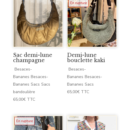
En rupture
Sac demi-lune
Demi-lune
champagne
bouclette kaki
Besaces-
Besaces-
Bananes
Besaces-
Bananes
Besaces-
Bananes
Sacs
Sacs
Bananes
Sacs
bandoulière
65,00
€
TTC
65,00
€
TTC
En rupture