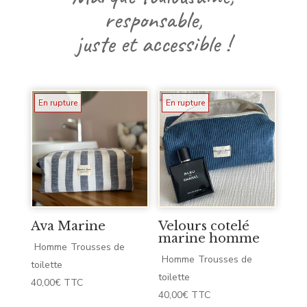
responsable,
juste
et
accessible !
En rupture
En rupture
Ava Marine
Velours cotelé
marine homme
Homme
Trousses de
Homme
Trousses de
toilette
toilette
40,00
€
TTC
40,00
€
TTC