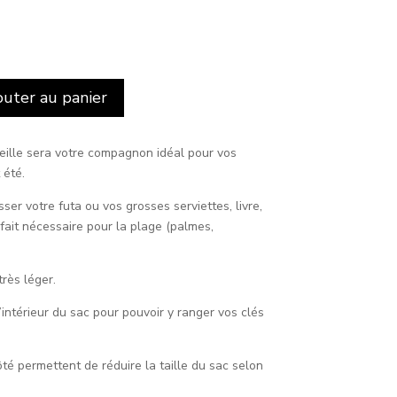
outer au panier
eille sera votre compagnon idéal pour vos
 été.
ser votre futa ou vos grosses serviettes, livre,
fait nécessaire pour la plage (palmes,
rès léger.
’intérieur du sac pour pouvoir y ranger vos clés
ôté permettent de réduire la taille du sac selon