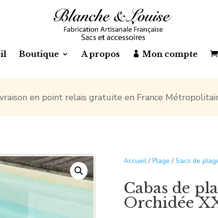
il
Boutique
A propos
Mon compte
ivraison en point relais gratuite en France Métropolitai
Accueil
/
Plage
/
Sacs de plag
Cabas de pla
Orchidée X