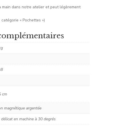
a main dans notre atelier et peut légèrement
 catégorie « Pochettes »)
complémentaires
kg
x8
5 cm
on magnétique argentée
 délicat en machine à 30 degrés