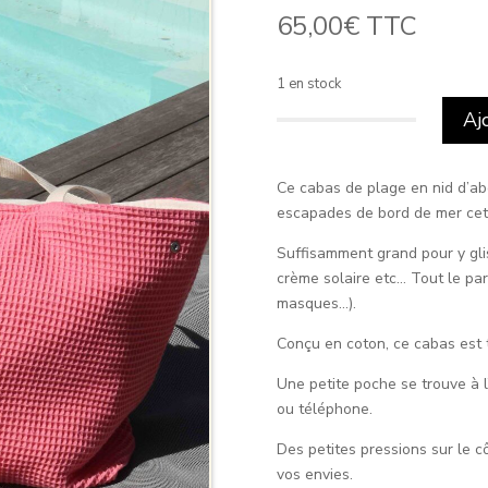
65,00
€
TTC
1 en stock
Aj
quantité
de
Cabas
Ce cabas de plage en nid d’ab
de
escapades de bord de mer cet
plage
Suffisamment grand pour y glis
nid
crème solaire etc… Tout le par
d’abeille
masques…).
Orchidée
XXL
Conçu en coton, ce cabas est t
Une petite poche se trouve à l
ou téléphone.
Des petites pressions sur le c
vos envies.