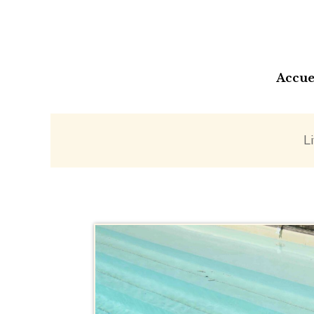
Accue
L