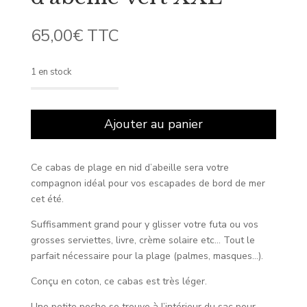
65,00
€
TTC
1 en stock
quantité
de
Ajouter au panier
Cabas
de
plage
Ce cabas de plage en nid d’abeille sera votre
nid
compagnon idéal pour vos escapades de bord de mer
d'abeille
cet été.
vert
XXL
Suffisamment grand pour y glisser votre futa ou vos
grosses serviettes, livre, crème solaire etc… Tout le
parfait nécessaire pour la plage (palmes, masques…).
Conçu en coton, ce cabas est très léger.
Une petite poche se trouve à l’intérieur du sac pour