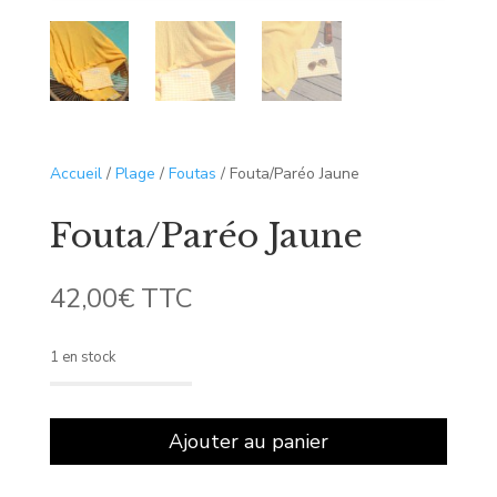
Accueil
/
Plage
/
Foutas
/ Fouta/Paréo Jaune
Fouta/Paréo Jaune
42,00
€
TTC
1 en stock
quantité
de
Ajouter au panier
Fouta/Paréo
Jaune