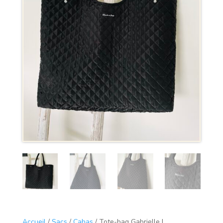
Accueil
/
Sacs
/
Cabas
/ Tote-bag Gabrielle L