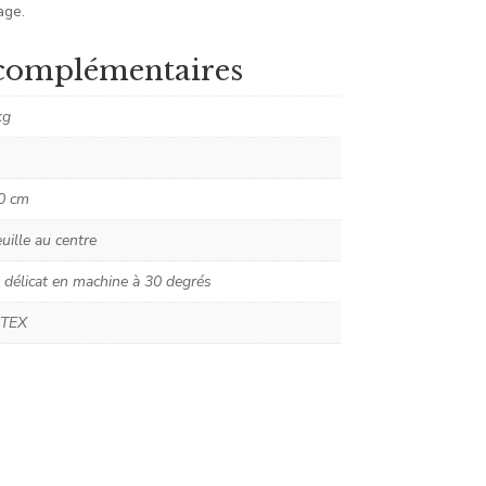
age.
complémentaires
kg
0 cm
uille au centre
 délicat en machine à 30 degrés
TEX