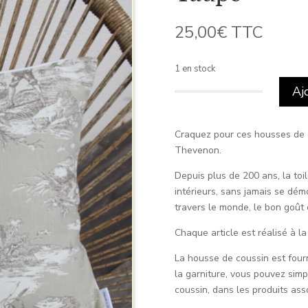
25,00
€
TTC
1 en stock
Aj
quantité
de
Housse
Craquez pour ces housses de c
de
Thevenon.
coussin
Depuis plus de 200 ans, la toi
toile
intérieurs, sans jamais se dém
de
travers le monde, le bon goût e
Jouy
Taupe
Chaque article est réalisé à l
La housse de coussin est fourni
la garniture, vous pouvez simp
coussin, dans les produits ass