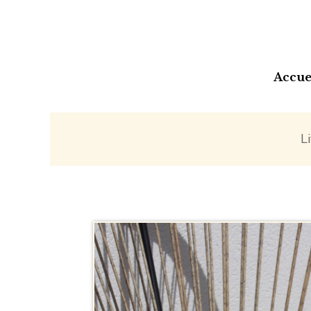
Accue
L