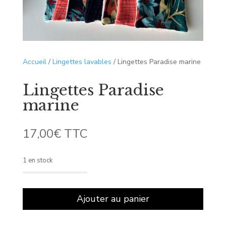
Accueil
/
Lingettes lavables
/ Lingettes Paradise marine
Lingettes Paradise
marine
17,00
€
TTC
1 en stock
quantité
de
Ajouter au panier
Lingettes
Paradise
marine