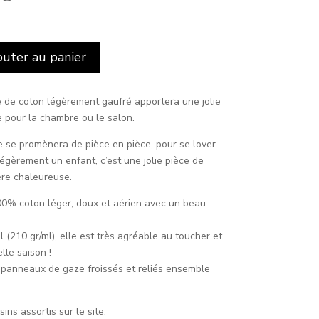
x
uel
:
outer au panier
00€.
 de coton légèrement gaufré apportera une jolie
e pour la chambre ou le salon.
e se promènera de pièce en pièce, pour se lover
égèrement un enfant, c’est une jolie pièce de
re chaleureuse.
00% coton léger, doux et aérien avec un beau
 (210 gr/ml), elle est très agréable au toucher et
lle saison !
panneaux de gaze froissés et reliés ensemble
ns assortis sur le site.