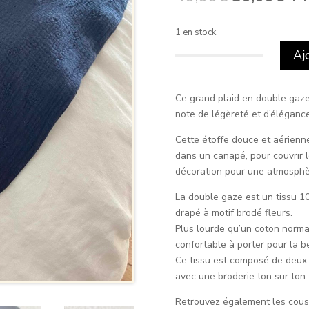
prix
pri
initial
act
1 en stock
était :
est 
Aj
40,00€.
30,
quantité
de
Mathilde
Ce grand plaid en double gaze
marine
note de légèreté et d’éléganc
à
Cette étoffe douce et aérienn
pompons
dans un canapé, pour couvrir l
décoration pour une atmosphè
La double gaze est un tissu 1
drapé à motif brodé fleurs.
Plus lourde qu’un coton normal
confortable à porter pour la be
Ce tissu est composé de deux 
avec une broderie ton sur ton.
Retrouvez également les coussi