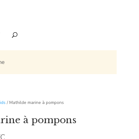
ne
ids
/ Mathilde marine à pompons
rine à pompons
TC