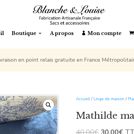
il
Boutique
A propos
Mon compte
ivraison en point relais gratuite en France Métropolitai
Accueil
/
Linge de maison
/
Pla
Mathilde ma
Le
Le
40,00
€
30,00
€
T