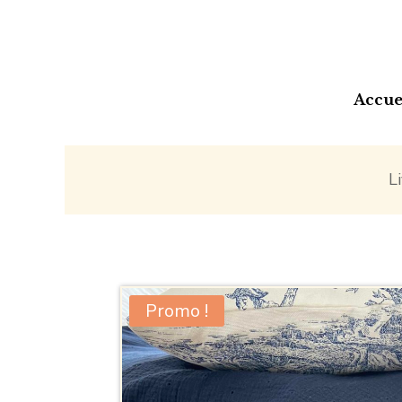
Accue
L
Promo !