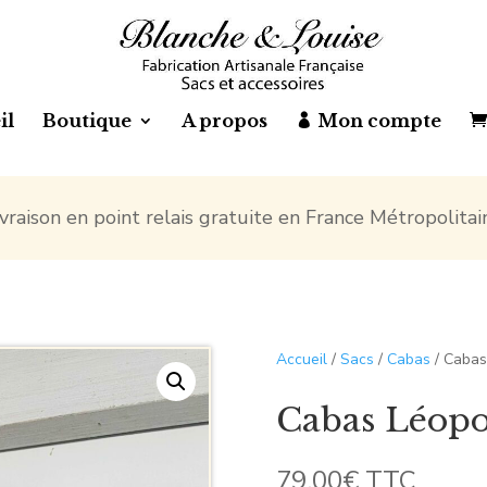
il
Boutique
A propos
Mon compte
ivraison en point relais gratuite en France Métropolitai
Accueil
/
Sacs
/
Cabas
/ Cabas
Cabas Léopo
79,00
€
TTC