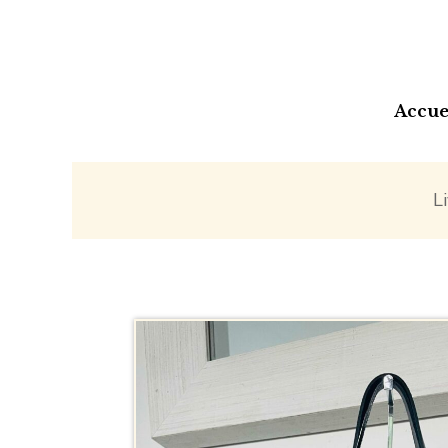
Accue
L