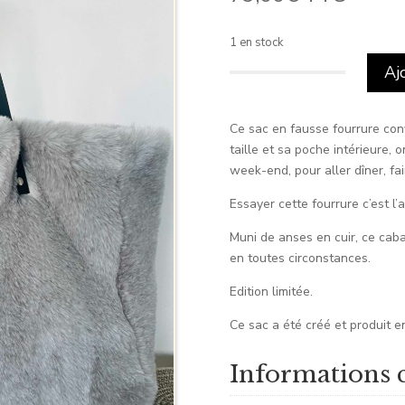
1 en stock
Aj
quantité
de
Cabas
Ce sac en fausse fourrure con
Léopold
taille et sa poche intérieure, o
fausse
week-end, pour aller dîner, fa
fourrure
Essayer cette fourrure c’est l’
Muni de anses en cuir, ce caba
en toutes circonstances.
Edition limitée.
Ce sac a été créé et produit e
Informations 