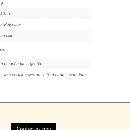
kg
*10cm
et Polyester
En cuir
 cm
on magnétique argentée
r à l’eau claire avec un chiffon et du savon doux
Contactez moi