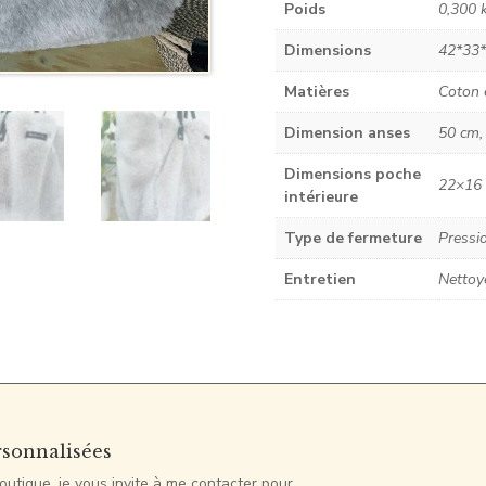
Poids
0,300 
Dimensions
42*33
Matières
Coton 
Dimension anses
50 cm, 
Dimensions poche
22×16
intérieure
Type de fermeture
Pressi
Entretien
Nettoye
rsonnalisées
outique, je vous invite à me contacter pour