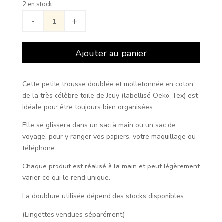
2 en stock
quantité
de
Trousse
beauté
Ajouter au panier
toile
de
Cette petite trousse doublée et molletonnée en coton
Jouy
de la très célèbre toile de Jouy (labellisé Oeko-Tex) est
rose
idéale pour être toujours bien organisées.
Elle se glissera dans un sac à main ou un sac de
voyage, pour y ranger vos papiers, votre maquillage ou
téléphone.
Chaque produit est réalisé à la main et peut légèrement
varier ce qui le rend unique.
La doublure utilisée dépend des stocks disponibles.
(Lingettes vendues séparément)