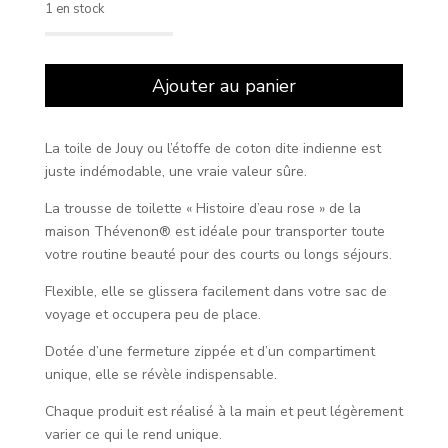
1 en stock
quantité
de
Ajouter au panier
Trousse
de
toilette
La toile de Jouy ou l’étoffe de coton dite indienne est
toile
juste indémodable, une vraie valeur sûre.
de
Jouy
La trousse de toilette « Histoire d’eau rose » de la
rose
maison Thévenon® est idéale pour transporter toute
votre routine beauté pour des courts ou longs séjours.
Flexible, elle se glissera facilement dans votre sac de
voyage et occupera peu de place.
Dotée d’une fermeture zippée et d’un compartiment
unique, elle se révèle indispensable.
Chaque produit est réalisé à la main et peut légèrement
varier ce qui le rend unique.